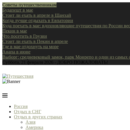
Советы путешественникам
Будапешт в мае
Стоит ли ехать в апреле в Шанхай
Когда лучше отдыхать в Евпатории
Куда поехать в мае: вдохновляющие путешествия по России ве
Пекин в мае
Что посетить в Грузии
Стоит ли ехать в Пекин в апреле
Где в мае отдохнуть на море
Анапа в июне
Выборг: средневековый замок, парк Монрепо и один из самых
Суббота, 21 февраля 2026 - ДОБРО ПОЖАЛОВАТЬ!
Россия
Отдых в СНГ
Отдых в других странах
Азия
Америка