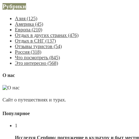
Рубрики
Азия
(125)
Америка
(45)
Европа
(210)
Отдых в других странах
(476)
Отдых в СНГ
(137)
Отзывы туристов
(54)
Россия
(318)
Что посмотреть
(845)
Это интересно
(568)
О нас
Сайт о путешествиях и турах.
Популярное
1
Исследуя Сербию: погружение в культуру и быт мест