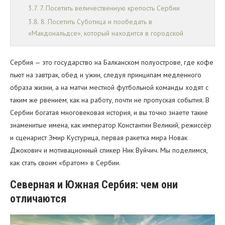
7. Посетить величественную крепость Сербии
8. Посетить Суботица и пообедать в
«Макдональдсе», который находится в городской
ратуше
9. Посещение матча местной футбольной команды
Сербия — это государство на Балканском полуострове, где кофе
10. Посетить один из 400 клубов в Белграде и
пьют на завтрак, обед и ужин, следуя принципам медленного
погрузиться в ночную жизнь города
образа жизни, а на матчи местной футбольной команды ходят с
Подытожим
таким же рвением, как на работу, почти не пропуская события. В
Сербии богатая многовековая история, и вы точно знаете такие
знаменитые имена, как император Константин Великий, режиссёр
и сценарист Эмир Кустурица, первая ракетка мира Новак
Джокович и мотивационный спикер Ник Вуйчич. Мы поделимся,
как стать своим «братом» в Сербии.
Северная и Южная Сербия: чем они
отличаются