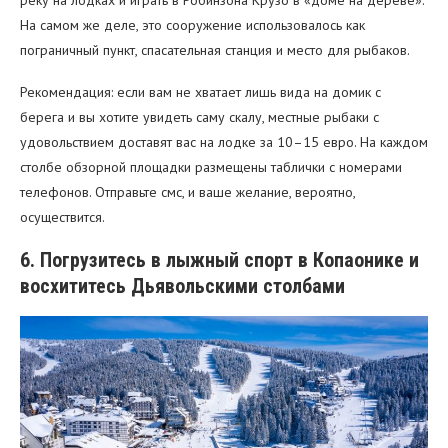
реку на лодках и играть в Робинзона Крузо в «доме на дереве».
На самом же деле, это сооружение использовалось как
пограничный пункт, спасательная станция и место для рыбаков.
Рекомендация: если вам не хватает лишь вида на домик с
берега и вы хотите увидеть саму скалу, местные рыбаки с
удовольствием доставят вас на лодке за 10–15 евро. На каждом
столбе обзорной площадки размещены таблички с номерами
телефонов. Отправьте смс, и ваше желание, вероятно,
осуществится.
6. Погрузитесь в лыжный спорт в Копаонике и
восхититесь Дьявольскими столбами