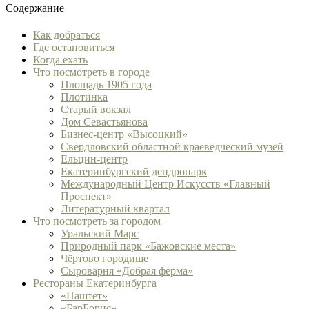
Содержание
Как добраться
Где остановиться
Когда ехать
Что посмотреть в городе
Площадь 1905 года
Плотинка
Старый вокзал
Дом Севастьянова
Бизнес-центр «Высоцкий»
Свердловский областной краеведческий музей
Ельцин-центр
Екатеринбургский дендропарк
Международный Центр Искусств «Главный
Проспект»
Литературный квартал
Что посмотреть за городом
Уральский Марс
Природный парк «Бажовские места»
Чёртово городище
Сыроварня «Добрая ферма»
Рестораны Екатеринбурга
«Паштет»
«БарБорис»