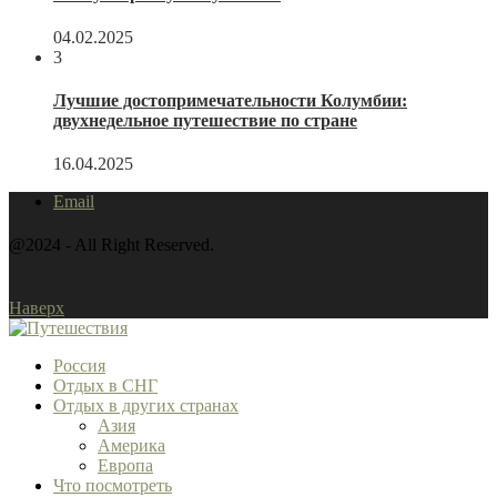
04.02.2025
3
Лучшие достопримечательности Колумбии:
двухнедельное путешествие по стране
16.04.2025
Email
@2024 - All Right Reserved.
Наверх
Россия
Отдых в СНГ
Отдых в других странах
Азия
Америка
Европа
Что посмотреть