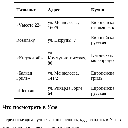
С
Название
Адрес
Кухня
ч
ул. Менделеева,
Европейская,
1
«Vысота 22»
160/9
итальянская
р
Европейская,
2
Rossinsky
ул. Цюрупы, 7
русская
р
ул.
Китайская,
1
«Индокитай»
Коммунистическая,
морепродукты
р
80
«Балкан
ул. Менделеева,
Европейская,
1
Гриль»
141/2
гриль
р
ул. Рихарда Зорге,
Европейская,
1
«Щепка»
64
русская
р
Что посмотреть в Уфе
Перед отъездом лучше заранее решить, куда сходить в Уфе в
командировке. Предлагаем наш список