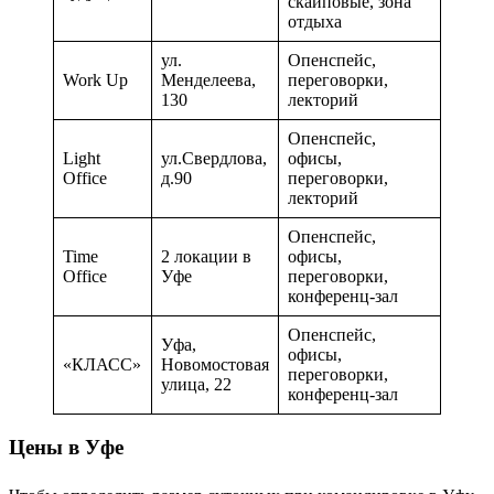
скайповые, зона
отдыха
ул.
Опенспейс,
Work Up
Менделеева,
переговорки,
130
лекторий
Опенспейс,
Light
ул.Свердлова,
офисы,
Office
д.90
переговорки,
лекторий
Опенспейс,
Time
2 локации в
офисы,
Office
Уфе
переговорки,
конференц-зал
Опенспейс,
Уфа,
офисы,
«КЛАСС»
Новомостовая
переговорки,
улица, 22
конференц-зал
Цены в Уфе