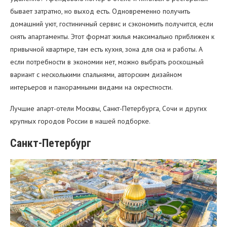
Адлер
бывает затратно, но выход есть. Одновременно получить
Center Plaza
домашний уют, гостиничный сервис и сэкономить получится, если
«Searent Мадрид Парк 2»
снять апартаменты. Этот формат жилья максимально приближен к
Новосибирск
привычной квартире, там есть кухня, зона для сна и работы. А
«Гостиниц net»
если потребности в экономии нет, можно выбрать роскошный
Красноярск
вариант с несколькими спальнями, авторским дизайном
Krasstalker
интерьеров и панорамными видами на окрестности.
Москва
Лучшие апарт-отели Москвы, Санкт-Петербурга, Сочи и других
Intermark Residence
крупных городов России в нашей подборке.
Garden Embassy
Санкт-Петербург
Vertical Boutique
«Международная»
«Точка»