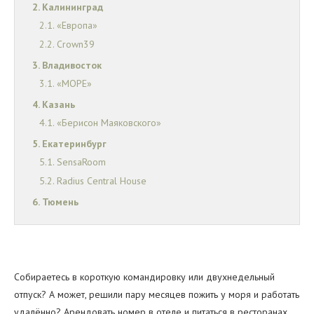
Калининград
«Европа»
Crown39
Владивосток
«МОРЕ»
Казань
«Берисон Маяковского»
Екатеринбург
SensaRoom
Radius Central House
Тюмень
REHOME24
Сочи
«Метрополь»
Собираетесь в короткую командировку или двухнедельный
South Mirror Residence
отпуск? А может, решили пару месяцев пожить у моря и работать
«Архитектор»
удалённо? Арендовать номер в отеле и питаться в ресторанах