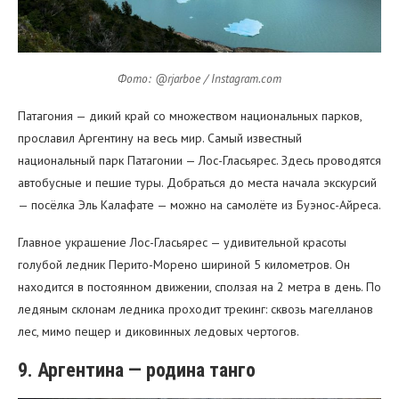
Фото: @rjarboe / Instagram.com
Патагония — дикий край со множеством национальных парков,
прославил Аргентину на весь мир. Самый известный
национальный парк Патагонии — Лос-Гласьярес. Здесь проводятся
автобусные и пешие туры. Добраться до места начала экскурсий
— посёлка Эль Калафате — можно на самолёте из Буэнос-Айреса.
Главное украшение Лос-Гласьярес — удивительной красоты
голубой ледник Перито-Морено шириной 5 километров. Он
находится в постоянном движении, сползая на 2 метра в день. По
ледяным склонам ледника проходит трекинг: сквозь магелланов
лес, мимо пещер и диковинных ледовых чертогов.
9. Аргентина — родина танго