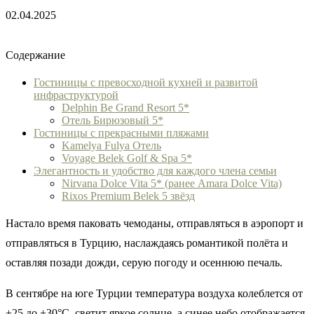
02.04.2025
Содержание
Гостиницы с превосходной кухней и развитой
инфраструктурой
Delphin Be Grand Resort 5*
Отель Бирюзовый 5*
Гостиницы с прекрасными пляжами
Kamelya Fulya Отель
Voyage Belek Golf & Spa 5*
Элегантность и удобство для каждого члена семьи
Nirvana Dolce Vita 5* (ранее Amara Dolce Vita)
Rixos Premium Belek 5 звёзд
Настало время паковать чемоданы, отправляться в аэропорт и
отправляться в Турцию, наслаждаясь романтикой полёта и
оставляя позади дожди, серую погоду и осеннюю печаль.
В сентябре на юге Турции температура воздуха колеблется от
+25 до +30°C, светит яркое солнце, а синее небо отображается