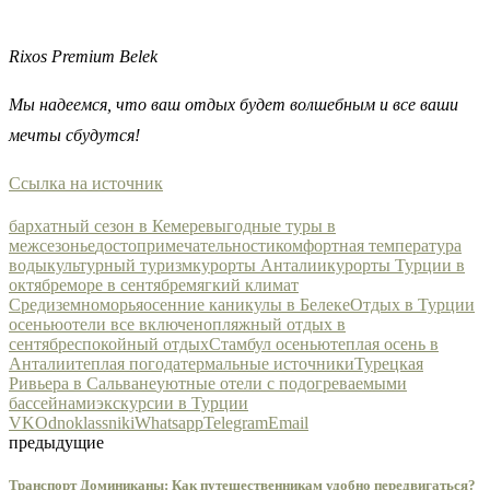
Rixos Premium Belek
Мы надеемся, что ваш отдых будет волшебным и все ваши
мечты сбудутся!
Ссылка на источник
бархатный сезон в Кемере
выгодные туры в
межсезонье
достопримечательности
комфортная температура
воды
культурный туризм
курорты Анталии
курорты Турции в
октябре
море в сентябре
мягкий климат
Средиземноморья
осенние каникулы в Белеке
Отдых в Турции
осенью
отели все включено
пляжный отдых в
сентябре
спокойный отдых
Стамбул осенью
теплая осень в
Анталии
теплая погода
термальные источники
Турецкая
Ривьера в Сальване
уютные отели с подогреваемыми
бассейнами
экскурсии в Турции
VK
Odnoklassniki
Whatsapp
Telegram
Email
предыдущие
Транспорт Доминиканы: Как путешественникам удобно передвигаться?