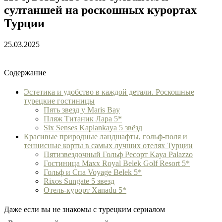
султаншей на роскошных курортах
Турции
25.03.2025
Содержание
Эстетика и удобство в каждой детали. Роскошные
турецкие гостиницы
Пять звезд у Maris Bay
Пляж Титаник Лара 5*
Six Senses Kaplankaya 5 звёзд
Красивые природные ландшафты, гольф-поля и
теннисные корты в самых лучших отелях Турции
Пятизвездочный Гольф Ресорт Kaya Palazzo
Гостиница Maxx Royal Belek Golf Resort 5*
Гольф и Спа Voyage Belek 5*
Rixos Sungate 5 звезд
Отель-курорт Xanadu 5*
Даже если вы не знакомы с турецким сериалом