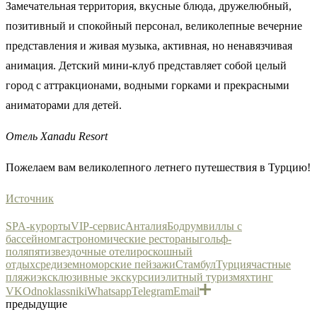
Замечательная территория, вкусные блюда, дружелюбный,
позитивный и спокойный персонал, великолепные вечерние
представления и живая музыка, активная, но ненавязчивая
анимация. Детский мини-клуб представляет собой целый
город с аттракционами, водными горками и прекрасными
аниматорами для детей.
Отель Xanadu Resort
Пожелаем вам великолепного летнего путешествия в Турцию!
Источник
SPA-курорты
VIP-сервис
Анталия
Бодрум
виллы с
бассейном
гастрономические рестораны
гольф-
поля
пятизвездочные отели
роскошный
отдых
средиземноморские пейзажи
Стамбул
Турция
частные
пляжи
эксклюзивные экскурсии
элитный туризм
яхтинг
VK
Odnoklassniki
Whatsapp
Telegram
Email
предыдущие