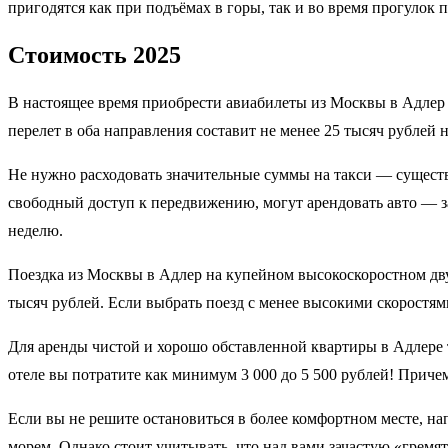
пригодятся как при подъёмах в горы, так и во время прогулок
Стоимость 2025
В настоящее время приобрести авиабилеты из Москвы в Адлер 
перелет в оба направления составит не менее 25 тысяч рублей н
Не нужно расходовать значительные суммы на такси — существ
свободный доступ к передвижению, могут арендовать авто — за 
неделю.
Поездка из Москвы в Адлер на купейном высокоскоростном двух
тысяч рублей. Если выбрать поезд с менее высокими скоростям
Для аренды чистой и хорошо обставленной квартиры в Адлере тр
отеле вы потратите как минимум 3 000 до 5 500 рублей! Причем
Если вы не решите остановиться в более комфортном месте, на
морем. Однако стоит учитывать, что над вами зачастую «грем