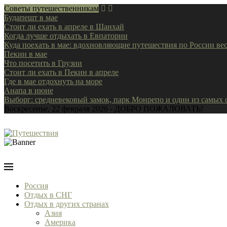
Советы путешественникам
Будапешт в мае
Стоит ли ехать в апреле в Шанхай
Когда лучше отдыхать в Евпатории
Куда поехать в мае: вдохновляющие путешествия по России ве
Пекин в мае
Что посетить в Грузии
Стоит ли ехать в Пекин в апреле
Где в мае отдохнуть на море
Анапа в июне
Выборг: средневековый замок, парк Монрепо и один из самых
Воскресенье, 22 февраля 2026 - ДОБРО ПОЖАЛОВАТЬ!
Россия
Отдых в СНГ
Отдых в других странах
Азия
Америка