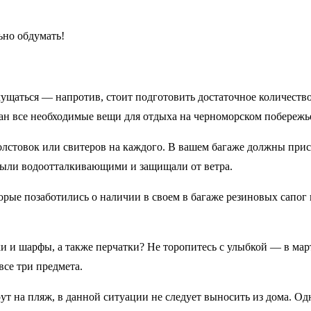
ьно обдумать!
 смущаться — напротив, стоит подготовить достаточное количес
дан все необходимые вещи для отдыха на черноморском побережье
олстовок или свитеров на каждого. В вашем багаже должны прису
были водоотталкивающими и защищали от ветра.
орые позаботились о наличии в своем в багаже резиновых сапог
и и шарфы, а также перчатки? Не торопитесь с улыбкой — в март
се три предмета.
т на пляж, в данной ситуации не следует выносить из дома. Од