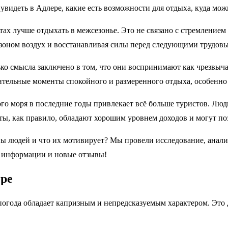
видеть в Адлере, какие есть возможности для отдыха, куда мож
 лучше отдыхать в межсезонье. Это не связано с стремлением з
озоном воздух и восстанавливая силы перед следующими трудов
ько смысла заключено в том, что они воспринимают как чрезвы
ительные моменты спокойного и размеренного отдыха, особенно
ого моря в последние годы привлекает всё больше туристов. Лю
сты, как правило, обладают хорошим уровнем доходов и могут п
ы людей и что их мотивирует? Мы провели исследование, анали
й информации и новые отзывы!
ере
погода обладает капризным и непредсказуемым характером. Это 