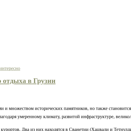
интересно
 отдыха в Грузии
ми и множеством исторических памятников, но также становитс
лагодаря умеренному климату, развитой инфраструктуре, велик
урортов. Два из них находятся в Сванетии (Хацвали и Тетнулди