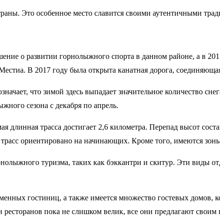
траны. Это особенное место славится своими аутентичными тра
ение о развитии горнолыжного спорта в данном районе, а в 201
Местиа. В 2017 году была открыта канатная дорога, соединяющ
означает, что зимой здесь выпадает значительное количество сн
ного сезона с декабря по апрель.
мая длинная трасса достигает 2,6 километра. Перепад высот сост
 трасс ориентировано на начинающих. Кроме того, имеются зон
нолыжного туризма, таких как бэккантри и скитур. Эти виды о
менных гостиниц, а также имеется множество гостевых домов, 
и ресторанов пока не слишком велик, все они предлагают свои