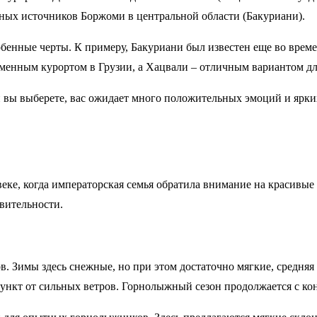
стных источников Боржоми в центральной области (Бакуриани).
енные черты. К примеру, Бакуриани был известен еще во времен
еменным курортом в Грузии, а Хацвали – отличным вариантом дл
и вы выберете, вас ожидает много положительных эмоций и ярк
ке, когда императорская семья обратила внимание на красивые
твительности.
. Зимы здесь снежные, но при этом достаточно мягкие, средняя 
нкт от сильных ветров. Горнолыжный сезон продолжается с кон