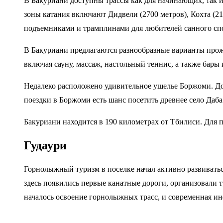
В Бакуриани доступны трассы как для начинающих, так и
зоны катания включают Дидвели (2700 метров), Кохта (21
подъемниками и трамплинами для любителей санного сп
В Бакуриани предлагаются разнообразные варианты прожи
включая сауну, массаж, настольный теннис, а также бары
Недалеко расположено удивительное ущелье Боржоми. Доб
поездки в Боржоми есть шанс посетить древнее село Даба
Бакуриани находится в 190 километрах от Тбилиси. Для 
Гудаури
Горнолыжный туризм в поселке начал активно развиватьс
здесь появились первые канатные дороги, организовали т
началось освоение горнолыжных трасс, и современная инф