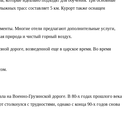
ы, которые идеально подходят для обучения. Три основные
олыжных трасс составляет 5 км. Курорт также оснащен
таменты. Многие отели предлагают дополнительные услуги,
ная природа и чистый горный воздух.
ной дороге, возведенной еще в царское время. Во время
сом.
ла на Военно-Грузинской дороге. В 80-х годах прошлого века
 столкнулся с трудностями, однако с конца 90-х годов снова