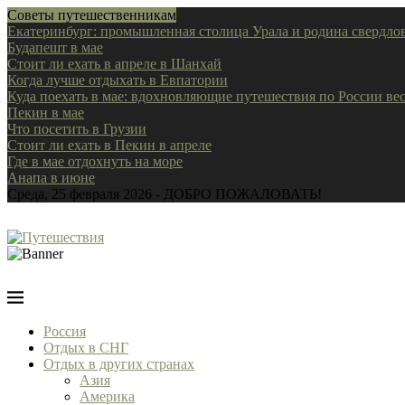
Советы путешественникам
Екатеринбург: промышленная столица Урала и родина свердлов
Будапешт в мае
Стоит ли ехать в апреле в Шанхай
Когда лучше отдыхать в Евпатории
Куда поехать в мае: вдохновляющие путешествия по России ве
Пекин в мае
Что посетить в Грузии
Стоит ли ехать в Пекин в апреле
Где в мае отдохнуть на море
Анапа в июне
Среда, 25 февраля 2026 - ДОБРО ПОЖАЛОВАТЬ!
Россия
Отдых в СНГ
Отдых в других странах
Азия
Америка