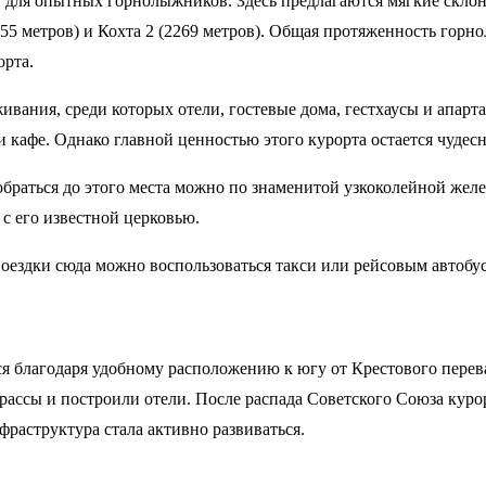
 для опытных горнолыжников. Здесь предлагаются мягкие склон
55 метров) и Кохта 2 (2269 метров). Общая протяженность горн
орта.
вания, среди которых отели, гостевые дома, гестхаусы и апар
 и кафе. Однако главной ценностью этого курорта остается чудес
раться до этого места можно по знаменитой узкоколейной желез
 с его известной церковью.
поездки сюда можно воспользоваться такси или рейсовым автобу
я благодаря удобному расположению к югу от Крестового перева
рассы и построили отели. После распада Советского Союза курорт
раструктура стала активно развиваться.