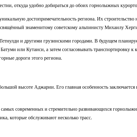
Местии, откуда удобно добираться до обоих горнолыжных курорт
уникальную достопримечательность региона. Их строительство на
 посвящённый знаменитому советскому альпинисту Михаилу Херг
Тетнулди и другими грузинскими городами. В будущем планирует
 Батуми или Кутаиси, а затем согласовывать транспортировку к
орные дороги этого региона.
льшой высоте Аджарии. Его главная особенность заключается в 
ва самых современных и стремительно развивающихся горнолыжны
ика, которые обслуживают несколько трасс.