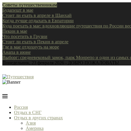
Советы путешественникам
Будапешт в мае
Стоит ли ехать в апреле в Шанхай
Когда лучше отдыхать в Евпатории
Куда поехать в мае: вдохновляющие путешествия по России ве
Пекин в мае
Что посетить в Грузии
Стоит ли ехать в Пекин в апреле
Где в мае отдохнуть на море
Анапа в июне
Выборг: средневековый замок, парк Монрепо и один из самых
Понедельник, 23 февраля 2026 - ДОБРО ПОЖАЛОВАТЬ!
Россия
Отдых в СНГ
Отдых в других странах
Азия
Америка