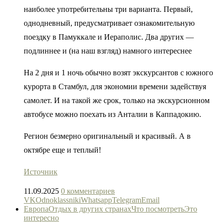
наиболее употребительны три варианта. Первый,
однодневный, предусматривает ознакомительную
поездку в Памуккале и Иераполис. Два других —
подлиннее и (на наш взгляд) намного интереснее
На 2 дня и 1 ночь обычно возят экскурсантов с южного
курорта в Стамбул, для экономии времени задействуя
самолет. И на такой же срок, только на экскурсионном
автобусе можно поехать из Анталии в Каппадокию.
Регион безмерно оригинальный и красивый. А в
октябре еще и теплый!
Источник
11.09.2025
0 комментариев
VK
Odnoklassniki
Whatsapp
Telegram
Email
Европа
Отдых в других странах
Что посмотреть
Это
интересно