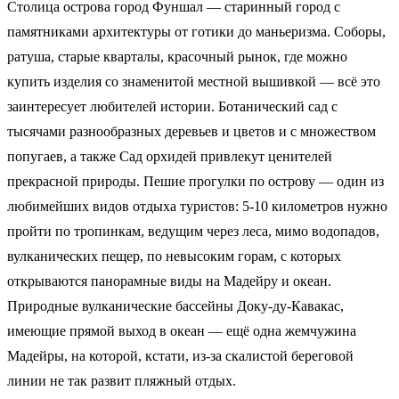
Столица острова город Фуншал — старинный город с
памятниками архитектуры от готики до маньеризма. Соборы,
ратуша, старые кварталы, красочный рынок, где можно
купить изделия со знаменитой местной вышивкой — всё это
заинтересует любителей истории. Ботанический сад с
тысячами разнообразных деревьев и цветов и с множеством
попугаев, а также Сад орхидей привлекут ценителей
прекрасной природы. Пешие прогулки по острову — один из
любимейших видов отдыха туристов: 5-10 километров нужно
пройти по тропинкам, ведущим через леса, мимо водопадов,
вулканических пещер, по невысоким горам, с которых
открываются панорамные виды на Мадейру и океан.
Природные вулканические бассейны Доку-ду-Кавакас,
имеющие прямой выход в океан — ещё одна жемчужина
Мадейры, на которой, кстати, из-за скалистой береговой
линии не так развит пляжный отдых.