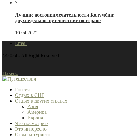
3
Лучшие достопримечательности Колумбии:
двухнедельное путешествие по стране
16.04.2025
Email
@2024 - All Right Reserved.
Наверх
Россия
Отдых в СНГ
Отдых в других странах
Азия
Америка
Европа
Что посмотреть
Это интересно
Отзывы туристов