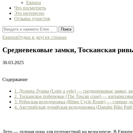
Европа
Что посмотреть
Это интересно
Отзывы туристов
Поиск
Европа
Отдых в других странах
Средневековые замки, Тосканская ри
30.03.2025
Содержание
1. Долина Луары (Loire a velo) — средневековые замки, 
2. Тосканское побережье (The Tuscan coast) — кипарисов
3. Рейнская велодорожка (Rhine Cycle Route) — горные
4. Австрийская дунайская велодорожка (Danube Bike Path
Лето — лучшая пора для путешествий на велосипеде. В Европ