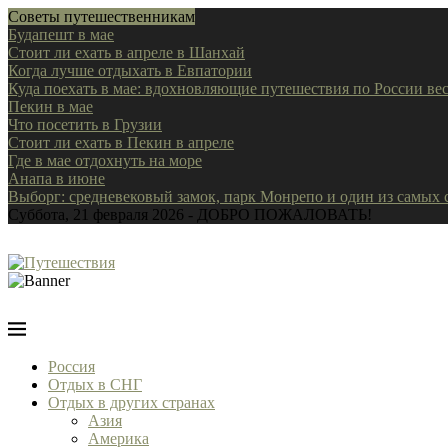
Советы путешественникам
Будапешт в мае
Стоит ли ехать в апреле в Шанхай
Когда лучше отдыхать в Евпатории
Куда поехать в мае: вдохновляющие путешествия по России ве
Пекин в мае
Что посетить в Грузии
Стоит ли ехать в Пекин в апреле
Где в мае отдохнуть на море
Анапа в июне
Выборг: средневековый замок, парк Монрепо и один из самых
Суббота, 21 февраля 2026 - ДОБРО ПОЖАЛОВАТЬ!
Россия
Отдых в СНГ
Отдых в других странах
Азия
Америка