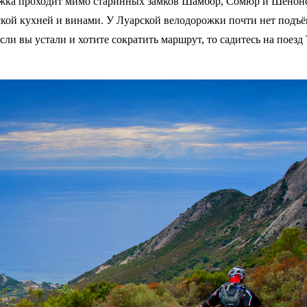
ожка проходит мимо старинных замков Шамбор, Сомюр и Шенонс
ской кухней и винами. У Луарской велодорожки почти нет подъ
ли вы устали и хотите сократить маршрут, то садитесь на поезд T