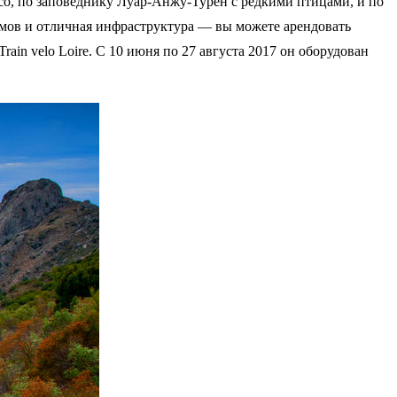
о, по заповеднику Луар-Анжу-Турен с редкими птицами, и по
ёмов и отличная инфраструктура — вы можете арендовать
rain velo Loire. С 10 июня по 27 августа 2017 он оборудован