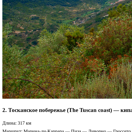
2. Тосканское побережье (The Tuscan coast) — ки
Длина: 317 км
Маршрут: Марина-ди-Каррара — Пиза — Ливорно — Гроссето