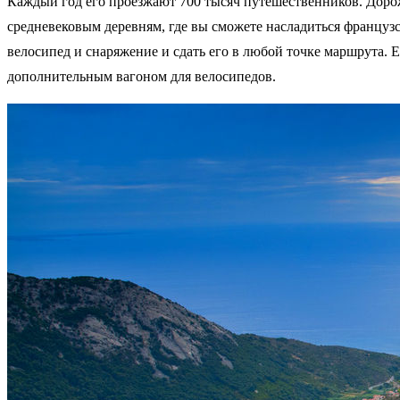
Каждый год его проезжают 700 тысяч путешественников. Дор
средневековым деревням, где вы сможете насладиться француз
велосипед и снаряжение и сдать его в любой точке маршрута. Ес
дополнительным вагоном для велосипедов.