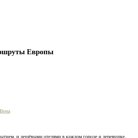
аршруты Европы
 Вена
ытием, и дешёвыми отелями в каждом городе и деревушке.