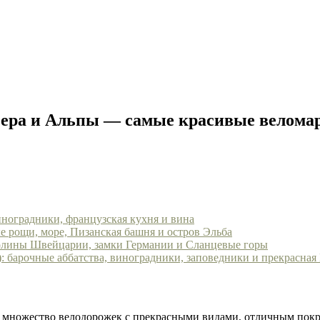
вьера и Альпы — самые красивые велом
виноградники, французская кухня и вина
ые рощи, море, Пизанская башня и остров Эльба
 долины Швейцарии, замки Германии и Сланцевые горы
): барочные аббатства, виноградники, заповедники и прекрасная
е множество велодорожек с прекрасными видами, отличным покр