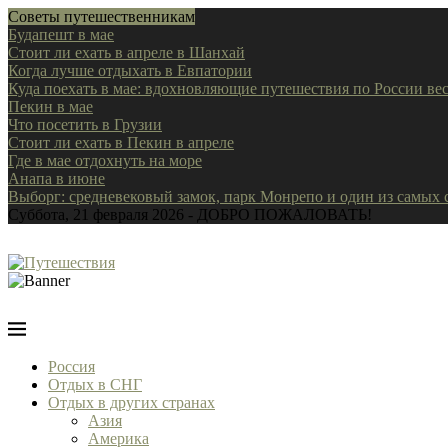
Советы путешественникам
Будапешт в мае
Стоит ли ехать в апреле в Шанхай
Когда лучше отдыхать в Евпатории
Куда поехать в мае: вдохновляющие путешествия по России ве
Пекин в мае
Что посетить в Грузии
Стоит ли ехать в Пекин в апреле
Где в мае отдохнуть на море
Анапа в июне
Выборг: средневековый замок, парк Монрепо и один из самых
Суббота, 21 февраля 2026 - ДОБРО ПОЖАЛОВАТЬ!
Россия
Отдых в СНГ
Отдых в других странах
Азия
Америка