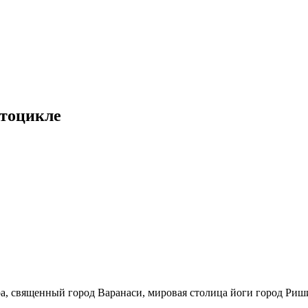
отоцикле
а, священный город Варанаси, мировая столица йоги город Риш