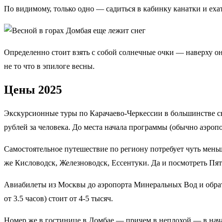
По видимому, только одно — садиться в кабинку канатки и ех
Определенно стоит взять с собой солнечные очки — наверху он
не то что в эпилоге весны.
Цены 2025
Экскурсионные туры по Карачаево-Черкессии в большинстве 
рублей за человека. До места начала программы (обычно аэроп
Самостоятельное путешествие по региону потребует чуть мень
же Кисловодск, Железноводск, Ессентуки. Да и посмотреть Пят
Авиабилеты из Москвы до аэропорта Минеральных Вод и обратно
от 3.5 часов) стоит от 4-5 тысяч.
Номер же в гостинице в Домбае — причем в неплохой — в нача