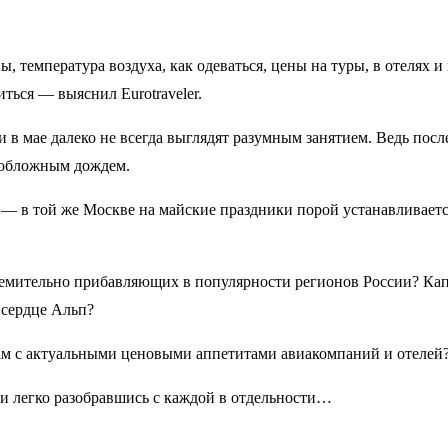
, температура воздуха, как одеваться, цены на туры, в отелях и
ться — выяснил Eurotraveler.
 в мае далеко не всегда выглядят разумным занятием. Ведь посл
к обложным дождем.
 — в той же Москве на майские праздники порой устанавливается
емительно прибавляющих в популярности регионов России? Капр
 сердце Альп?
там с актуальными ценовыми аппетитами авиакомпаний и отелей
и легко разобравшись с каждой в отдельности…