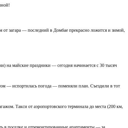
иной!
м от загара — последний в Домбае прекрасно ложится и зимой,
чи) на майские праздники — сегодня начинается с 30 тысяч
том — испортилась погода — поменяли план. Съездили в тот
гажом. Такси от аэропортовского терминала до места (200 км,
ать в поселке и отремонтированные апартаменты — за