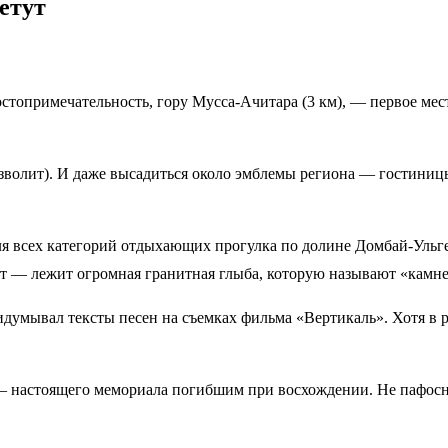
топримечательность, гору Мусса-Ачитара (3 км), — первое мест
озволит). И даже высадиться около эмблемы региона — гостини
ля всех категорий отдыхающих прогулка по долине Домбай-Ульг
т — лежит огромная гранитная глыба, которую называют «камн
ридумывал тексты песен на съемках фильма «Вертикаль». Хотя в 
— настоящего мемориала погибшим при восхождении. Не пафос