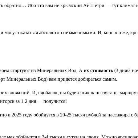
ать обратно… Ибо это вам не крымский Ай-Петри — тут климат 
и могут оказаться абсолютно незаменимыми. И, конечно же, кре
своем стартуют из Минеральных Вод. А
их стоимость
(3 дня/2 но
орт Минеральных Вод) вам придется добираться самим.
ших вложений. И, вдобавок, вы будете никак не связаны маршру
игорск за 1-2 дня — получится!
 в 2025 году обойдутся в 20-25 тысяч рублей за пассажира с ба
ле мая обойдется в 3-4 тысяч в сутки на двоих. Можно арендов