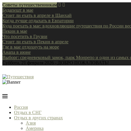
Советы путешественникам
Будапешт в мае
Стоит ли ехать в апреле в Шанхай
Когда лучше отдыхать в Евпатории
Куда поехать в мае: вдохновляющие путешествия по России ве
Пекин в мае
Что посетить в Грузии
Стоит ли ехать в Пекин в апреле
Где в мае отдохнуть на море
Анапа в июне
Выборг: средневековый замок, парк Монрепо и один из самых
Суббота, 21 февраля 2026 - ДОБРО ПОЖАЛОВАТЬ!
Россия
Отдых в СНГ
Отдых в других странах
Азия
Америка