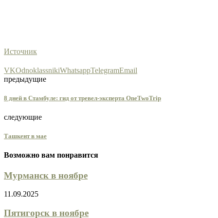
Источник
VK
Odnoklassniki
Whatsapp
Telegram
Email
предыдущие
8 дней в Стамбуле: гид от тревел-эксперта OneTwoTrip
следующие
Ташкент в мае
Возможно вам понравится
Мурманск в ноябре
11.09.2025
Пятигорск в ноябре