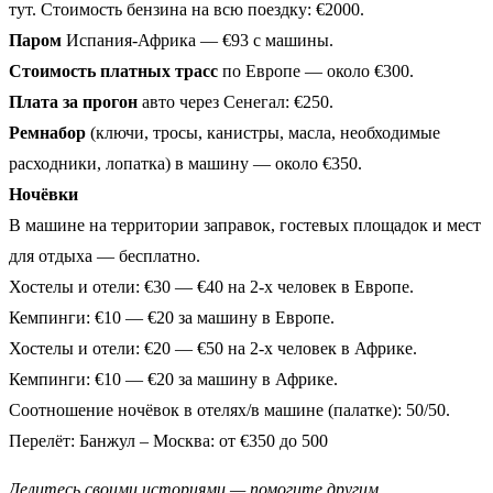
тут. Стоимость бензина на всю поездку: €2000.
Паром
Испания-Африка — €93 с машины.
Стоимость платных трасс
по Европе — около €300.
Плата за прогон
авто через Сенегал: €250.
Ремнабор
(ключи, тросы, канистры, масла, необходимые
расходники, лопатка) в машину — около €350.
Ночёвки
В машине на территории заправок, гостевых площадок и мест
для отдыха — бесплатно.
Хостелы и отели: €30 — €40 на 2-х человек в Европе.
Кемпинги: €10 — €20 за машину в Европе.
Хостелы и отели: €20 — €50 на 2-х человек в Африке.
Кемпинги: €10 — €20 за машину в Африке.
Соотношение ночёвок в отелях/в машине (палатке): 50/50.
Перелёт: Банжул – Москва: от €350 до 500
Делитесь своими историями — помогите другим