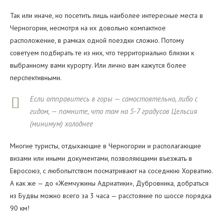
Так или иначе, но посетить лишь наиболее интересные места в
Черногории, несмотря на их довольно компактное
расположение, в рамках одной поездки сложно. Потому
советуем подбирать те из них, что территориально близки к
выбранному вами курорту. Или лично вам кажутся более
перспективными.
Если отправитесь в горы — самостоятельно, либо с
гидом, — помните, что там на 5-7 градусов Цельсия
(минимум) холоднее
Многие туристы, отдыхающие в Черногории и располагающие
визами или иными документами, позволяющими въезжать в
Евросоюз, с любопытством посматривают на соседнюю Хорватию.
А как же — до «Жемчужины Адриатики», Дубровника, добраться
из Будвы можно всего за 3 часа — расстояние по шоссе порядка
90 км!