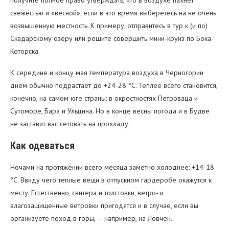
получите полное право утверждать, что в воздухе пахнет
свежестью и «весной», если в это время выберетесь на не очень
возвышенную местность. К примеру, отправитесь в тур к (и по)
Скадарскому озеру или решите совершить мини-круиз по Бока-
Которска.
К середине и концу мая температура воздуха в Черногории
днем обычно подрастает до +24-28 °C. Теплее всего становится,
конечно, на самом юге страны: в окрестностях Петроваца и
Сутоморе, Бара и Ульцина. Но в конце весны погода и в Будве
не заставит вас сетовать на прохладу.
Как одеваться
Ночами на протяжении всего месяца заметно холоднее: +14-18
°C. Ввиду чего теплые вещи в отпускном гардеробе окажутся к
месту. Естественно, свитера и толстовки, ветро- и
влагозащищенные ветровки пригодятся и в случае, если вы
организуете поход в горы, — например, на Ловчен.