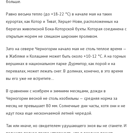
больше.
Равно весьма тепло (до +18-22 °C) в начале мая на таких
курортах, как Котор и Тиват, Херцег-Нови, расположенных на
берегах живописной Бока-Которской бухты. Которая соединена с
открытым морем не слишком широким проливом.
Зато на севере Черногории начало мая не столь теплое время —
в Жабляке и Колашине может быть около +10-12 °C. А на горных
вершинах в национальном парке Дурмитор, как порой и на
перевалах, может лежать снег. В долинах, конечно, в это время
вы его уже не встретите…
В сравнении с ноябрем и зимними месяцами, дожди в
Черногории весной не столь изобильны — средняя норма за
месяц не превышает 80 мм. Солнечные дни часты, хотя они и не
идут пока еще нескончаемой летней чередой.
Так или иначе, но свидетелем удушающего зноя вы не станете. И