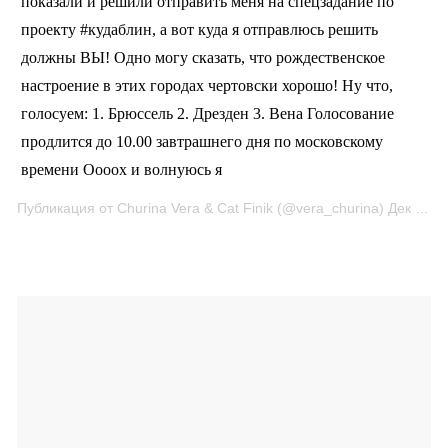
показали и решили отправить меня на спецзадание по
проекту #кудаблин, а вот куда я отправлюсь решить
должны ВЫ! Одно могу сказать, что рождественское
настроение в этих городах чертовски хорошо! Ну что,
голосуем: 1. Брюссель 2. Дрезден 3. Вена Голосование
продлится до 10.00 завтрашнего дня по московскому
времени Оооох и волнуюсь я
Публикация от Churina Vera & Cat Finik (@vera_churina)
Дек 6, 2017 в 11:01 PST