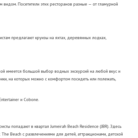
ым видом. Посетители этих ресторанов разные — от гламурной
стам предлагают круизы на яхтах, деревянных лодках,
орой имеется большой выбор водных экскурсий на любой вкус и
ики, на которых можно с комфортом посидеть или полежать,
ntertainer и Cobone.
исты попадают в квартал Jumeirah Beach Residence (JBR). Здесь
 The Beach с развлечениями для детей, аттракционами, детской