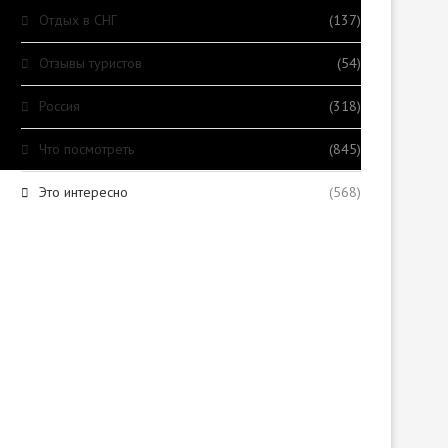
Отдых в СНГ
(137)
Отзывы туристов
(54)
Россия
(318)
Что посмотреть
(845)
Это интересно
(568)