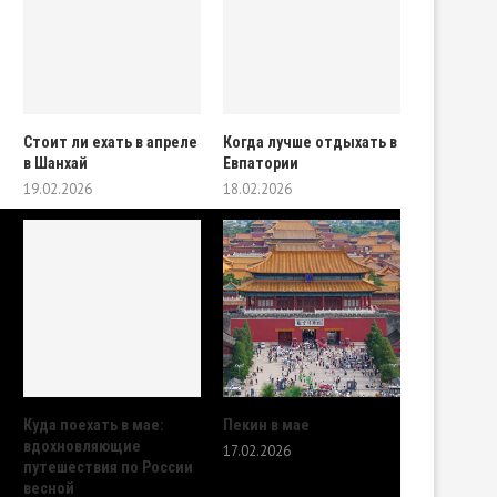
Стоит ли ехать в апреле
Когда лучше отдыхать в
в Шанхай
Евпатории
19.02.2026
18.02.2026
Куда поехать в мае:
Пекин в мае
вдохновляющие
17.02.2026
путешествия по России
весной