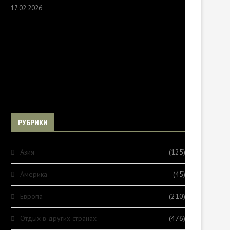
17.02.2026
РУБРИКИ
Азия
(125)
Америка
(45)
Европа
(210)
Отдых в других странах
(476)