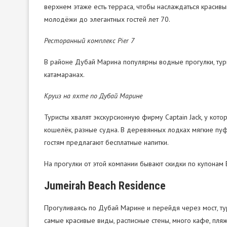
верхнем этаже есть терраса, чтобы наслаждаться красив
молодёжи до элегантных гостей лет 70.
Ресторанный комплекс Pier 7
В районе Дубай Марина популярны водные прогулки, тури
катамаранах.
Круиз на яхте по Дубай Марине
Туристы хвалят экскурсионную фирму Captain Jack, у кот
кошелёк, разные судна. В деревянных лодках мягкие пуф
гостям предлагают бесплатные напитки.
На прогулки от этой компании бывают скидки по купонам E
Jumeirah Beach Residence
Прогуливаясь по Дубай Марине и перейдя через мост, тур
самые красивые виды, расписные стены, много кафе, пляж