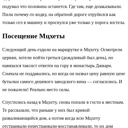
подумал что половина останется. Где там, еще дозаказывали.
Пили почему-то водку, на обратной дороге отрубился как
только сел в машину и проснулся уже только у порога хостела.
Посещение Мцхеты
Следующий день ездили на маршрутке в Мцхету. Осмотрели
церкви, хотели пойти греться (дождливый был день), но
навязался таксист отвезти на гору в монастырь Джвари.
Сначала не поддавались, но когда он назвал цену равную цене
бутылки самого дешевого заводского вина — согласились. И
не пожалели! Реально место силы.
Спустились назад в Мцхету, снова попали в гости к местным.
Те рассказали, что раньше у них был кривой
разваливающийся дом, а потом когда всю Мцхету
отстраивали-перестраивали-восстанавливали, то их дом