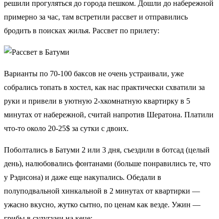
решили прогуляться до города пешком. Дошли до набережной
примерно за час, там встретили рассвет и отправились
бродить в поисках жилья. Рассвет по прилету:
Варианты по 70-100 баксов не очень устраивали, уже
собрались топать в хостел, как нас практически схватили за
руки и привели в уютную 2-хкомнатную квартирку в 5
минутах от набережной, считай напротив Шератона. Платили
что-то около 20-25$ за сутки с двоих.
Поболтались в Батуми 2 или 3 дня, съездили в ботсад (целый
день), налюбовались фонтанами (больше понравились те, что
у Рэдисона) и даже еще накупались. Обедали в
полуподвальной хинкальной в 2 минутах от квартирки —
ужасно вкусно, жутко сытно, по ценам как везде. Ужин —
грибы в сулугуни на кеце: